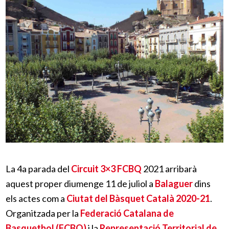
La 4a parada del
Circuit 3×3 FCBQ
2021 arribarà
aquest proper diumenge 11 de juliol a
Balaguer
dins
els actes com a
Ciutat del Bàsquet Català 2020-21
.
Organitzada per la
Federació Catalana de
Basquetbol (FCBQ)
i la
Representació Territorial de