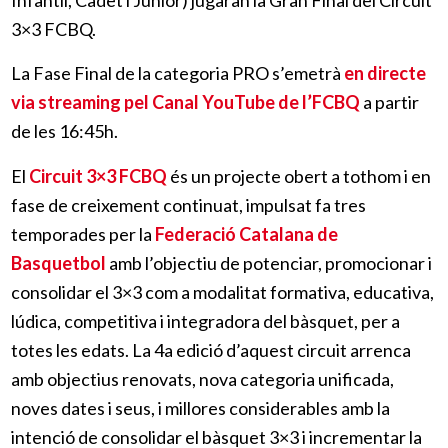
Infantil, Cadet i Júnior) jugaran la Gran Final del Circuit
3×3 FCBQ.
La Fase Final de la categoria PRO s’emetrà
en directe
via streaming pel
Canal YouTube de l’FCBQ
a partir
de les 16:45h.
El
Circuit 3×3 FCBQ
és un projecte obert a tothom i en
fase de creixement continuat, impulsat fa tres
temporades per la
Federació Catalana de
Basquetbol
amb l’objectiu de potenciar, promocionar i
consolidar el 3×3 com a modalitat formativa, educativa,
lúdica, competitiva i integradora del bàsquet, per a
totes les edats. La 4a edició d’aquest circuit arrenca
amb objectius renovats, nova categoria unificada,
noves dates i seus, i millores considerables amb la
intenció de consolidar el bàsquet 3×3 i incrementar la