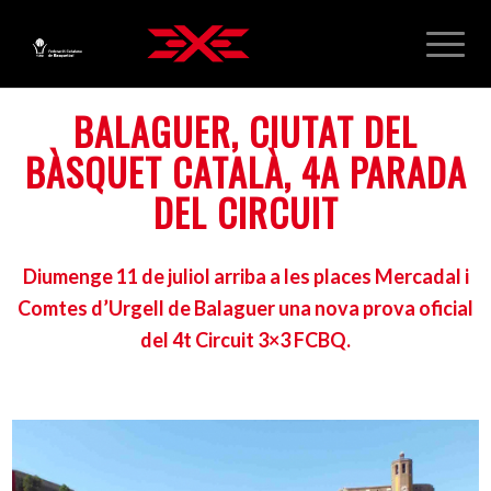
BALAGUER, CIUTAT DEL
BÀSQUET CATALÀ, 4A PARADA
DEL CIRCUIT
Diumenge 11 de juliol arriba a les places Mercadal i
Comtes d’Urgell de Balaguer una nova prova oficial
del 4t Circuit 3×3 FCBQ.