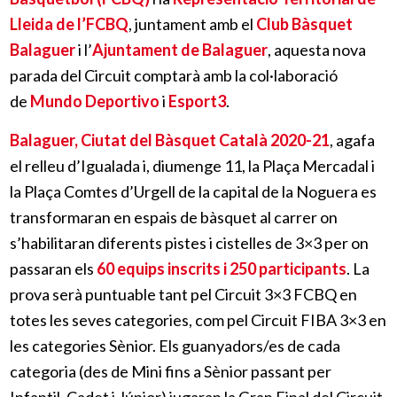
Lleida de l’FCBQ
, juntament amb el
Club Bàsquet
Balaguer
i l’
Ajuntament de Balaguer
, aquesta nova
parada del Circuit comptarà amb la col·laboració
de
Mundo Deportivo
i
Esport3
.
Balaguer, Ciutat del Bàsquet Català 2020-21
, agafa
el relleu d’Igualada i, diumenge 11, la Plaça Mercadal i
la Plaça Comtes d’Urgell de la capital de la Noguera es
transformaran en espais de bàsquet al carrer on
s’habilitaran diferents pistes i cistelles de 3×3 per on
passaran els
60 equips inscrits i 250 participants
. La
prova serà puntuable tant pel Circuit 3×3 FCBQ en
totes les seves categories, com pel Circuit FIBA 3×3 en
les categories Sènior. Els guanyadors/es de cada
categoria (des de Mini fins a Sènior passant per