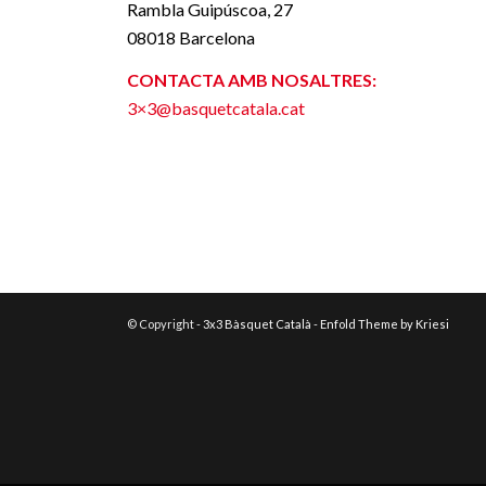
Rambla Guipúscoa, 27
08018 Barcelona
CONTACTA AMB NOSALTRES:
3×3@basquetcatala.cat
© Copyright -
3x3 Bàsquet Català
-
Enfold Theme by Kriesi