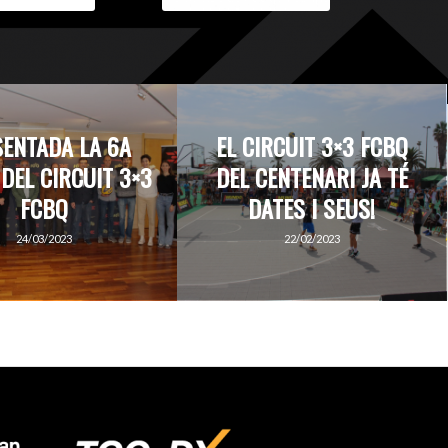
ENTADA LA 6A
EL CIRCUIT 3×3 FCBQ
 DEL CIRCUIT 3×3
DEL CENTENARI JA TÉ
FCBQ
DATES I SEUS!
24/03/2023
22/02/2023