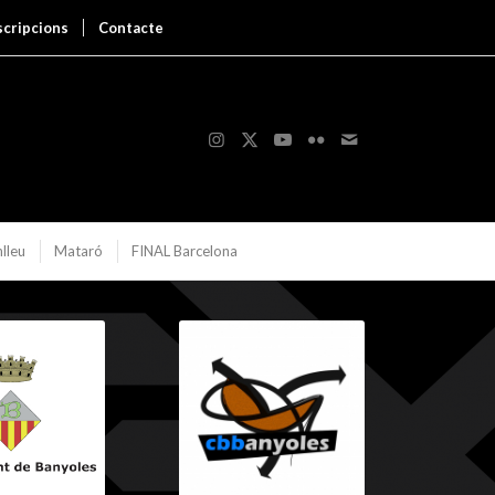
scripcions
Contacte
lleu
Mataró
FINAL Barcelona