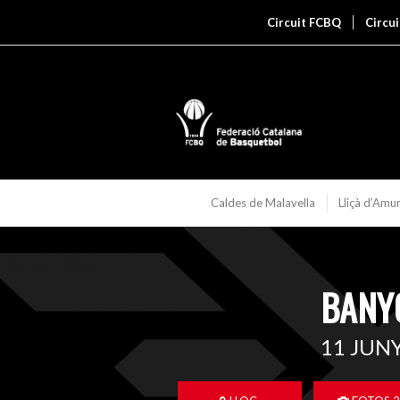
Circuit FCBQ
Circu
Caldes de Malavella
Lliçà d’Amu
BANY
11 JUN