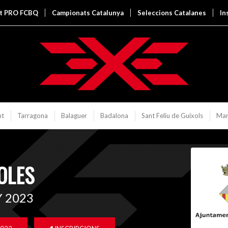
it PRO FCBQ
Campionats Catalunya
Seleccions Catalanes
In
nt
Tarragona
Balaguer
Badalona
Sant Feliu de Guíxols
Man
OLES
Y 2023