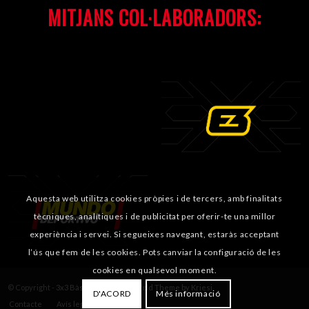
MITJANS COL·LABORADORS:
Aquesta web utilitza cookies pròpies i de tercers, amb finalitats
tècniques, analítiques i de publicitat per oferir-te una millor
experiència i servei. Si segueixes navegant, estaràs acceptant
l’ús que fem de les cookies. Pots canviar la configuració de les
cookies en qualsevol moment.
© Copyright -
3x3 Bàsquet Català
-
Enfold Theme by Kriesi
D'ACORD
Més informació
Contacte
Avís legal
Cookies