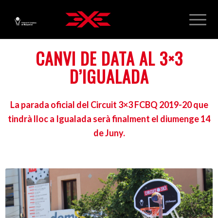
CANVI DE DATA AL 3×3
D’IGUALADA
La parada oficial del Circuit 3×3 FCBQ 2019-20 que
tindrà lloc a Igualada serà finalment el diumenge 14
de Juny.