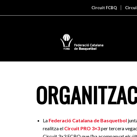
Circuit FCBQ
Circu
ORGANITZAC
La
Federació Catalana de Basquetbol
junt
realitza el
Circuit PRO 3×3
per tercera vega
Circuit 3×3 FCBQ que l’ha acompanyat els últ