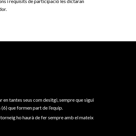
ns i requisits de participació les dictaran
dor.
r en tantes seus com desitgi, sempre que sigui
(6) que formen part de l’equip.
n torneig ho haurà de fer sempre amb el mateix