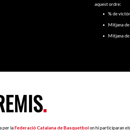
aquest ordre:
% de victòr
Mitjana de
Mitjana de
PREMIS
.
a per la
Federació Catalana de Basquetbol
on hi participaran els