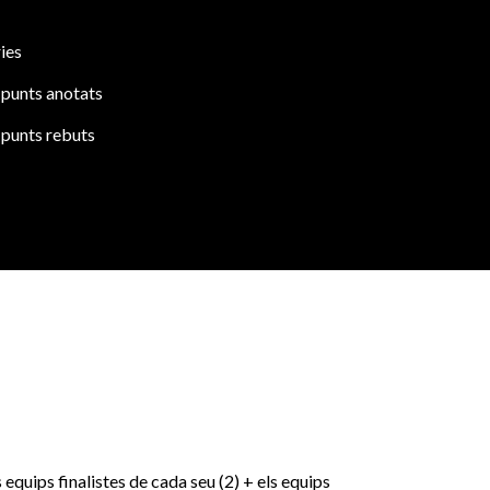
ies
 punts anotats
 punts rebuts
 equips finalistes de cada seu (2) + els equips