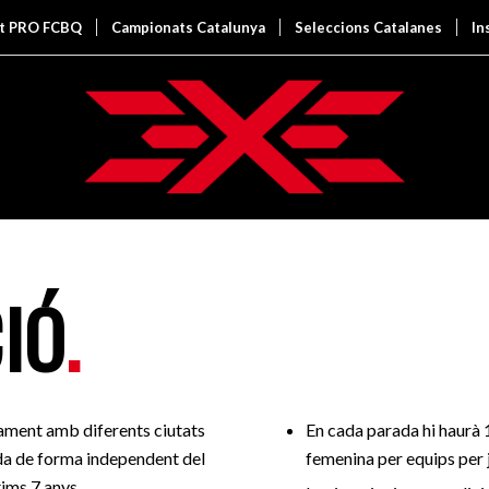
it PRO FCBQ
Campionats Catalunya
Seleccions Catalanes
In
IÓ
.
ament amb diferents ciutats
En cada parada hi haurà 
da de forma independent del
femenina per equips per 
ims 7 anys.