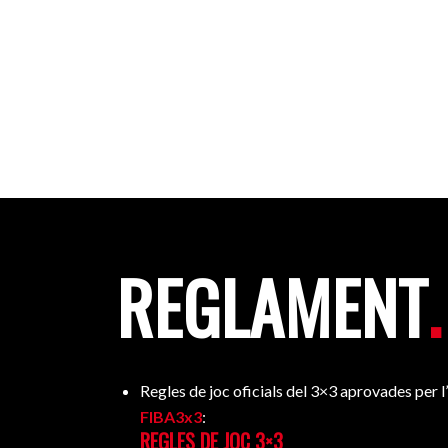
REGLAMENT
.
Regles de joc oficials del 3×3 aprovades per
FIBA3x3
:
REGLES DE JOC 3×3