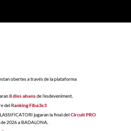
 estan obertes a través de la plataforma
caran
8 dies abans
de l’esdeveniment.
re del R
anking Fiba3x3
 CLASSIFICATORI jugaran la final del
Circuit PRO
iol de 2026 a BADALONA
.