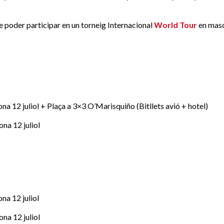
e poder participar en un torneig Internacional
World Tour
en masc
ona 12 juliol + Plaça a 3×3 O’Marisquiño (Bitllets avió + hotel)
ona 12 juliol
na 12 juliol
ona 12 juliol