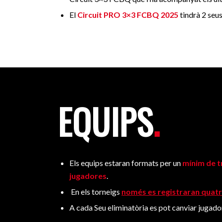
El
Circuit PRO 3×3 FCBQ 2025
tindrà 2 seus
EQUIPS
.
Els equips estaran formats per un
mínim de tr
jugadores
.
En els torneigs
només es registraran quat
A cada Seu eliminatòria es pot canviar jugado