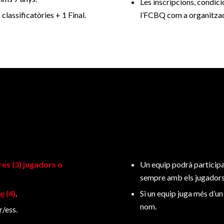
Les inscripcions, condicio
 classificatòries + 1 Final.
l’FCBQ com a organitza
es (3) jugadors o
Un equip podrà participa
sempre amb els jugadors 
re
(4)
.
Si un equip juga més d’u
nom.
r/ess.