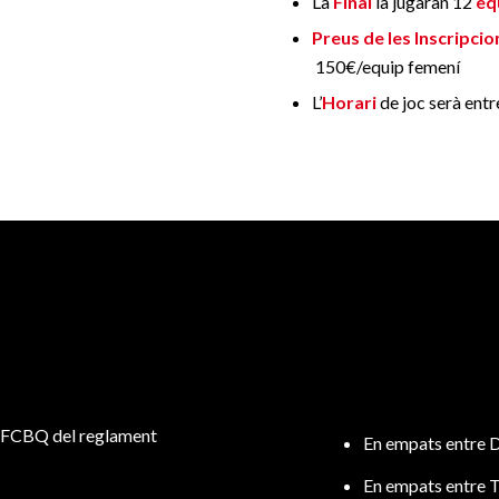
La
Final
la jugaran 12
eq
Preus de les Inscripcio
150€/equip femení
L’
Horari
de joc serà ent
 l’FCBQ del reglament
En empats entre DO
En empats entre TR