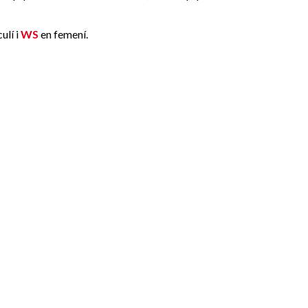
ulí i
WS
en femení.