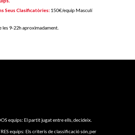
uips.
ns Seus Clasificatòries:
150€/equip Masculí
re les 9-22h aproximadament.
S equips: El partit jugat entre ells, decideix.
ES equips: Els criteris de classificació són, per