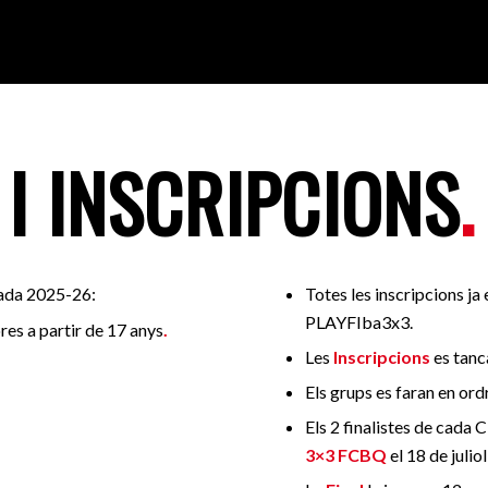
 I INSCRIPCIONS
.
rada 2025-26:
Totes les inscripcions ja
PLAYFIba3x3.
res a partir de 17 anys
.
Les
Inscripcions
es tan
Els grups es faran en ord
Els 2 finalistes de cada
3×3 FCBQ
el 18 de jul