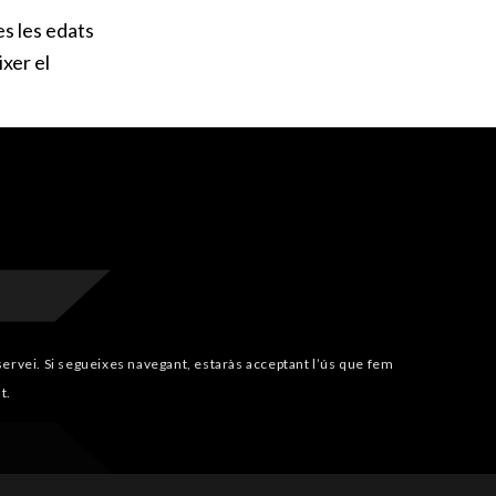
es les edats
ixer el
i servei. Si segueixes navegant, estaràs acceptant l’ús que fem
t.