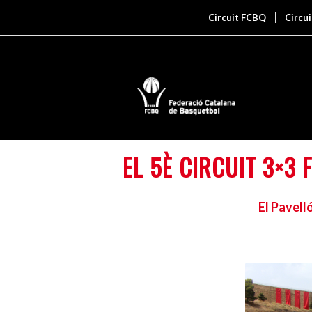
Circuit FCBQ
Circu
EL 5È CIRCUIT 3×3
El Pavell