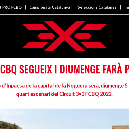
it PRO FCBQ
Campionats Catalunya
Seleccions Catalanes
In
 FCBQ SEGUEIX I DIUMENGE FARÀ
ó d’Inpacsa de la capital de la Noguera serà, diumenge 5 d
quart escenari del Circuit 3×3 FCBQ 2022.