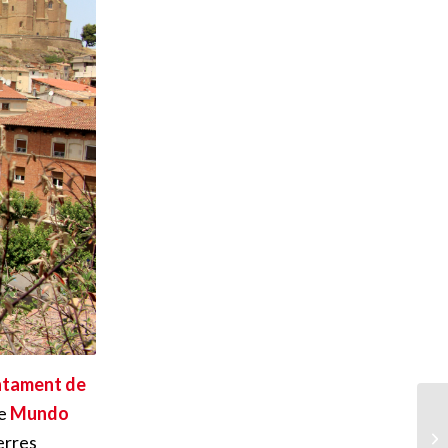
ntament de
de
Mundo
erres