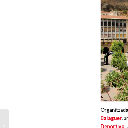
Organitzada
Balaguer
, 
Presentació de
Balaguer com a seu del
Deportivo
,