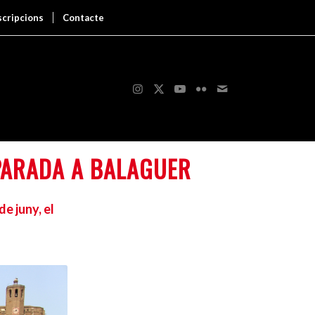
scripcions
Contacte
 PARADA A BALAGUER
e juny, el