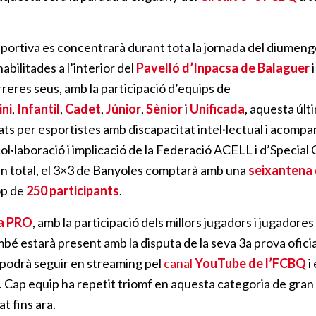
esportiva es concentrarà durant tota la jornada del diumeng
abilitades a l’interior del
Pavelló d’Inpacsa de Balaguer
i
rreres seus, amb la participació d’equips de
ni
,
Infantil
,
Cadet
,
Júnior
,
Sènior
i
Unificada
, aquesta úl
ts per esportistes amb discapacitat intel·lectual i acomp
 col·laboració i implicació de la Federació ACELL i d’Special
En total, el 3×3 de Banyoles comptarà amb una
seixantena 
op de
250 participants
.
ia PRO
, amb la participació dels millors jugadors i jugadore
é estarà present amb la disputa de la seva 3a prova oficial,
s podrà seguir en streaming pel
canal
YouTube de l’FCBQ
i
. Cap equip ha repetit triomf en aquesta categoria de gran n
t fins ara.