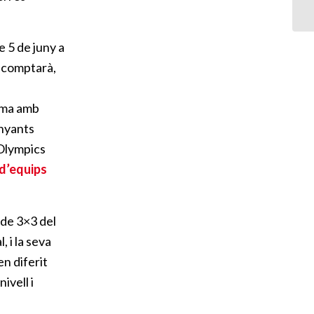
e 5 de juny a
 comptarà,
tima amb
anyants
 Olympics
d’equips
s de 3×3 del
 i la seva
 en diferit
ivell i