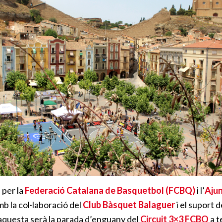
 per la
Federació Catalana de Basquetbol (FCBQ)
i l’
Aju
amb la col·laboració del
Club Bàsquet Balaguer
i el suport 
 aquesta serà la parada d’enguany del
Circuit 3×3 FCBQ
a t