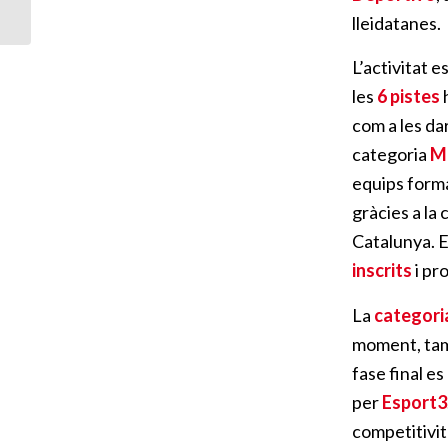
Circuit 3×3 FCBQ 2022
lleidatanes.
L’activitat 
les
6 pistes
h
com a les da
categoria
Mi
equips forma
gràcies a la
Catalunya. 
inscrits
i pr
La
categor
moment, tamb
fase final e
per
Esport3
competitivita