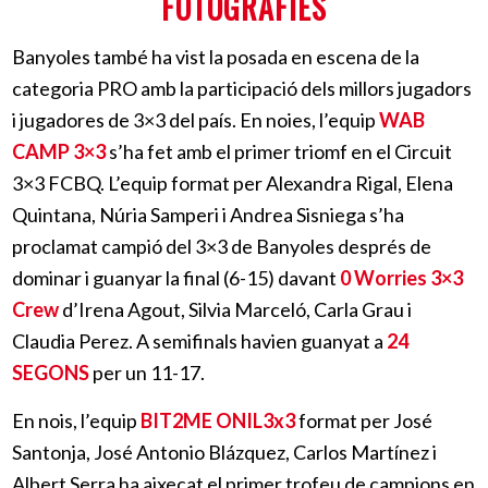
FOTOGRAFIES
Banyoles també ha vist la posada en escena de la
categoria PRO amb la participació dels millors jugadors
i jugadores de 3×3 del país. En noies, l’equip
WAB
CAMP 3×3
s’ha fet amb el primer triomf en el Circuit
3×3 FCBQ. L’equip format per Alexandra Rigal, Elena
Quintana, Núria Samperi i Andrea Sisniega s’ha
proclamat campió del 3×3 de Banyoles després de
dominar i guanyar la final (6-15) davant
0 Worries 3×3
Crew
d’Irena Agout, Silvia Marceló, Carla Grau i
Claudia Perez. A semifinals havien guanyat a
24
SEGONS
per un 11-17.
En nois, l’equip
BIT2ME ONIL3x3
format per José
Santonja, José Antonio Blázquez, Carlos Martínez i
Albert Serra ha aixecat el primer trofeu de campions en