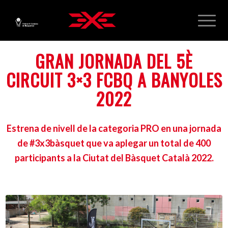
GRAN JORNADA DEL 5È
CIRCUIT 3×3 FCBQ A BANYOLES
2022
Estrena de nivell de la categoria PRO en una jornada
de #3x3bàsquet que va aplegar un total de 400
participants a la Ciutat del Bàsquet Català 2022.