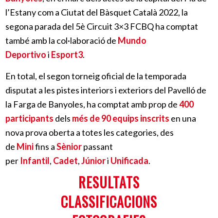
l’Estany com a Ciutat del Bàsquet Català 2022, la
segona parada del 5è Circuit 3×3 FCBQ ha comptat
també amb la col·laboració de
Mundo
Deportivo
i
Esport3
.
En total, el segon torneig oficial de la temporada
disputat a les pistes interiors i exteriors del Pavelló de
la Farga de Banyoles, ha comptat amb prop de
400
participants
dels
més de 90 equips inscrits
en una
nova prova oberta a totes les categories, des
de
Mini
fins a
Sènior
passant
per
Infantil
,
Cadet
,
Júnior
i
Unificada
.
RESULTATS
CLASSIFICACIONS