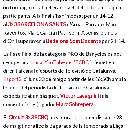
un torneig marcat pel gran nivell dels diferents equips
participants. A la final s’han imposat per un 14-12
al
3×3 BARCELONA SANTS
d’Arnau Parrado, Marc
Raventós, Marc Garcia i Pau Isern. A semis, els nois
d’Onil superaven a
Badalona Som Docents
per 21-14.
La Fase Final de la categoria PRO de Banyoles es pot
recuperar al
canal YouTube de l’FCBQ
i s’emet en
diferit al canal d’esports de Televisió de Catalunya,
Esport3
, dilluns 23 de maig a partir de les 16:50h amb la
locució del periodista de Televisió de Catalunya
especialitzat en bàsquet,
Víctor Lavagnini
i els
comentaris del jugador
Marc Sobrepera
.
E
l
Circuit 3×3 FCBQ
n
o s’atura i el proper dissabte 28
de maig tindrà lloc la 3a parada de la temporada a Lliçà