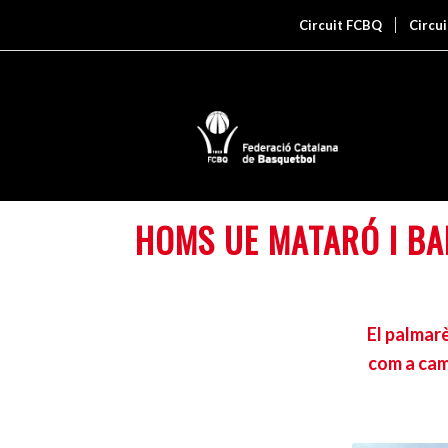
Circuit FCBQ
Circu
HOMS UE MATARÓ I BA
El palmar
com a cam