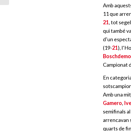
Amb aquests 
11 que arren
21
, tot sege
qui també va
d’un especta
(19-
21
), l’
Boschdemo
Campionat d
En categoria
sotscampione
Amb una mitj
Gamero
,
Iv
semifinals a
arrencavan s
quarts de fi