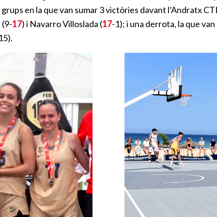
 grups en la que van sumar 3 victòries davant l’Andratx CT
 (9-
17
) i Navarro Villoslada (
17
-1); i una derrota, la que van
15).