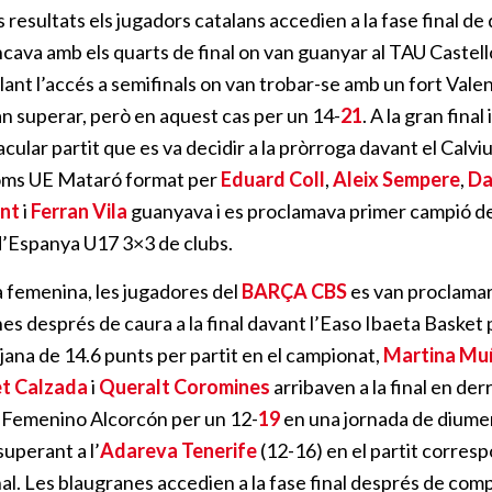
resultats els jugadors catalans accedien a la fase final d
cava amb els quarts de final on van guanyar al TAU Castell
llant l’accés a semifinals on van trobar-se amb un fort Vale
n superar, però en aquest cas per un 14-
21
. A la gran final
cular partit que es va decidir a la pròrroga davant el Calv
Homs UE Mataró format per
Eduard Coll
,
Aleix Sempere
,
Da
nt
i
Ferran Vila
guanyava i es proclamava primer campió d
’Espanya U17 3×3 de clubs.
 femenina, les jugadores del
BARÇA CBS
es van proclama
s després de caura a la final davant l’Easo Ibaeta Basket
ana de 14.6 punts per partit en el campionat,
Martina Mu
et Calzada
i
Queralt Coromines
arribaven a la final en der
l Femenino Alcorcón per un 12-
19
en una jornada de dium
uperant a l’
Adareva Tenerife
(12-16) en el partit corres
nal. Les blaugranes accedien a la fase final després de com