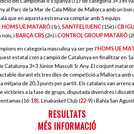
dició del Campionat d’Espanya U17 de categoria 3×3 es va
juny al Parc de la Mar de Cala Millor de Mallorca amb un bon
alà que en aquesta estrena va comptar amb 5 equips
:
HOMS UE MATARÓ
(1r),
SANTFELIUENC
(15è) i
CB IG
 nois, i
BARÇA CBS
(2n) i
CONTROL GROUP MATARÓ
(2
campions en categoria masculina va ser per l’
HOMS UE MA
quest estatal com a campió de Catalunya en finalitzar en 1a 
 Catalunya 3×3 Júnior Masculí 1r Any. El conjunt mataron
actable durant els tres dies de competició a Mallorca amb u
na mitjana de 20.3 punts per partit. Els catalans van arrenca
e victòries a la fase de grups, disputada divendres i dissab
uentamas (16-
18
), Linabasket Club (
22
-9) i Bahía San Agustí
RESULTATS
MÉS INFORMACIÓ