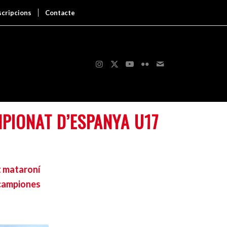
scripcions
Contacte
PIONAT D’ESPANYA U17
t mataroní
scampiones