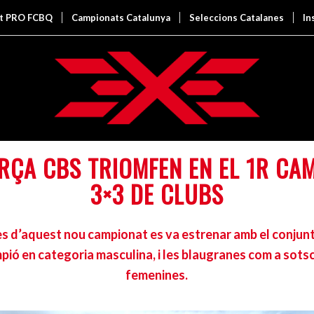
it PRO FCBQ
Campionats Catalunya
Seleccions Catalanes
In
RÇA CBS TRIOMFEN EN EL 1R CAM
3×3 DE CLUBS
ès d’aquest nou campionat es va estrenar amb el conjun
pió en categoria masculina, i les blaugranes com a sot
femenines.