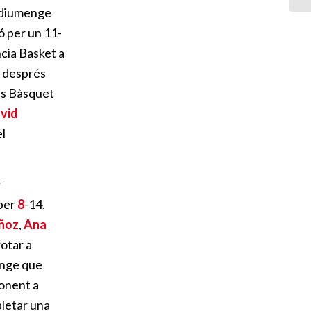
e diumenge
ó per un 11-
ncia Basket a
 i després
ius Bàsquet
vid
el
r
 per
8
-14.
ñoz
,
Ana
rotar a
enge que
ponent a
pletar una