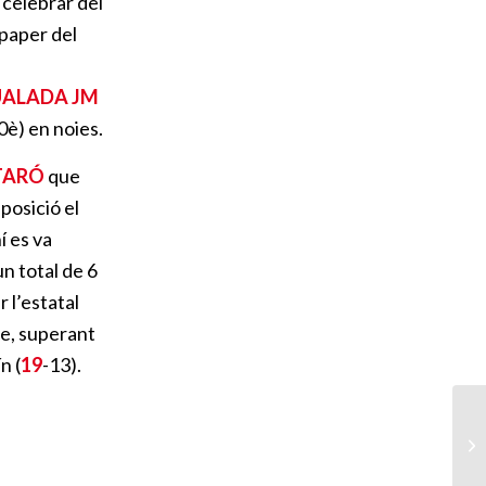
 celebrar del
 paper del
UALADA JM
0è) en noies.
TARÓ
que
posició el
í es va
n total de 6
r l’estatal
te, superant
n (
19
-13).