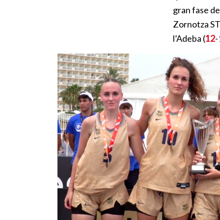
gran fase de
Zornotza ST
l’Adeba (
12
-