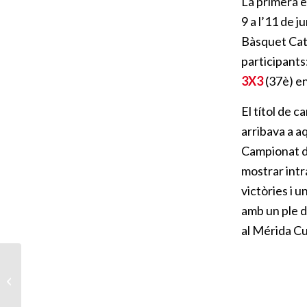
La primera e
9 a l’11 de 
Bàsquet Cat
participants
3X3
(37è) en
El títol de 
arribava a a
Campionat de
mostrar intr
victòries i u
amb un ple d
al Mérida C
Esplèndida parada del
Circuit 3×3 FCBQ a
Badalona