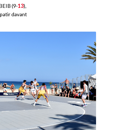
BEIB (9-
13
),
 patir davant