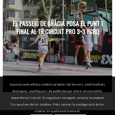
EL PASSEIG DE GRÀCIA POSA EL PUNT I
FINAL AL 1R CIRCUIT PRO 3×3 FCBQ
21/07/2024
CARREGAR MÉS
Aquesta web utilitza cookies pròpies i de tercers, amb finalitats
tècniques, analítiques i de publicitat per oferir-te una millor
experiència i servei. Si segueixes navegant, estaràs acceptant
l’ús que fem de les cookies. Pots canviar la configuració de les
cookies en qualsevol moment.