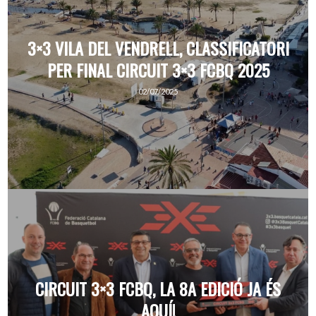
3×3 VILA DEL VENDRELL, CLASSIFICATORI
PER FINAL CIRCUIT 3×3 FCBQ 2025
02/07/2025
CIRCUIT 3×3 FCBQ, LA 8A EDICIÓ JA ÉS
AQUÍ!