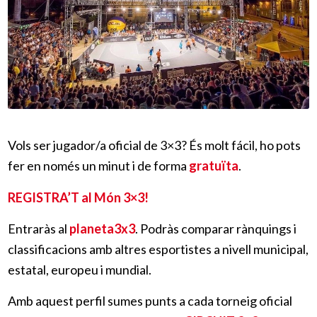
Vols ser jugador/a oficial de 3×3? És molt fácil, ho pots
fer en només un minut i de forma
gratuïta
.
REGISTRA’T al Món 3×3!
Entraràs al
planeta3x3
. Podràs comparar rànquings i
classificacions amb altres esportistes a nivell municipal,
estatal, europeu i mundial.
Amb aquest perfil sumes punts a cada torneig oficial