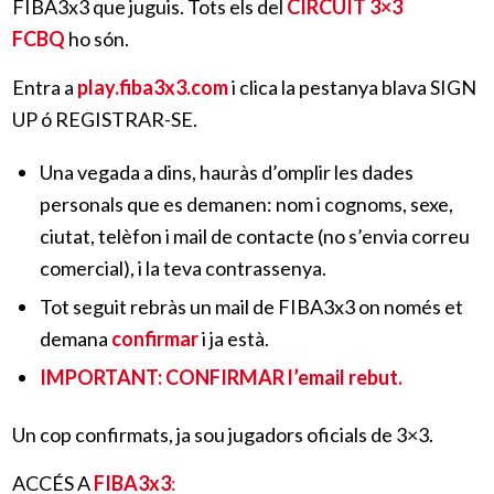
FIBA3x3 que juguis. Tots els del
CIRCUIT 3×3
FCBQ
ho són.
Entra a
play.fiba3x3.com
i clica la pestanya blava SIGN
UP ó REGISTRAR-SE.
Una vegada a dins, hauràs d’omplir les dades
personals que es demanen: nom i cognoms, sexe,
ciutat, telèfon i mail de contacte (no s’envia correu
comercial), i la teva contrassenya.
Tot seguit rebràs un mail de FIBA3x3 on només et
demana
confirmar
i ja està.
IMPORTANT: CONFIRMAR l’email rebut.
Un cop confirmats, ja sou jugadors oficials de 3×3.
ACCÉS A
FIBA3x3
: