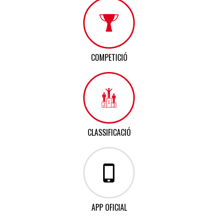
COMPETICIÓ
CLASSIFICACIÓ
APP OFICIAL