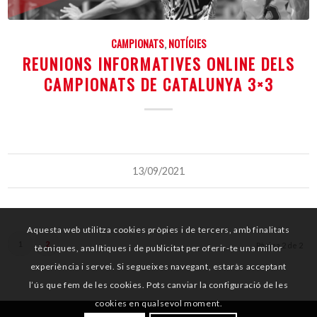
CAMPIONATS
,
NOTÍCIES
REUNIONS INFORMATIVES ONLINE DELS
CAMPIONATS DE CATALUNYA 3×3
13/09/2021
Aquesta web utilitza cookies pròpies i de tercers, amb finalitats
1
2
Pàgina 2 de 2
tècniques, analítiques i de publicitat per oferir-te una millor
experiència i servei. Si segueixes navegant, estaràs acceptant
l’ús que fem de les cookies. Pots canviar la configuració de les
cookies en qualsevol moment.