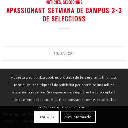
NOTÍCIES
,
SELECCIONS
APASSIONANT SETMANA DE CAMPUS 3×3
DE SELECCIONS
13/07/2024
Aquesta web utilitza cookies pròpies i de tercers, amb finalitats
1
2
3
›
»
Pàgina 1 de 14
tècniques, analítiques i de publicitat per oferir-te una millor
experiència i servei. Si segueixes navegant, estaràs acceptant
l’ús que fem de les cookies. Pots canviar la configuració de les
cookies en qualsevol moment.
© Copyright -
3x3 Bàsquet Català
-
Enfold Theme by Kriesi
D'ACORD
Més informació
Contacte
Avís legal
Cookies