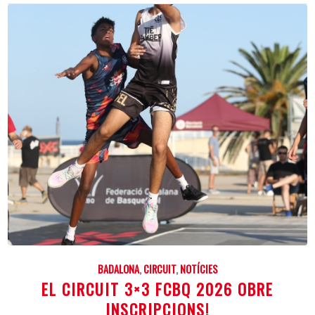
BADALONA
,
CIRCUIT
,
NOTÍCIES
EL CIRCUIT 3×3 FCBQ 2026 OBRE
INSCRIPCIONS!