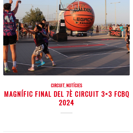
CIRCUIT
,
NOTÍCIES
MAGNÍFIC FINAL DEL 7È CIRCUIT 3×3 FCBQ
2024