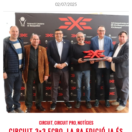
02/07/2025
CIRCUIT
,
CIRCUIT PRO
,
NOTÍCIES
CIRCUIT 3×3 FCBQ, LA 8A EDICIÓ JA ÉS