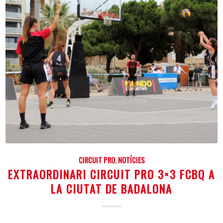
CIRCUIT PRO
,
NOTÍCIES
EXTRAORDINARI CIRCUIT PRO 3×3 FCBQ A
LA CIUTAT DE BADALONA