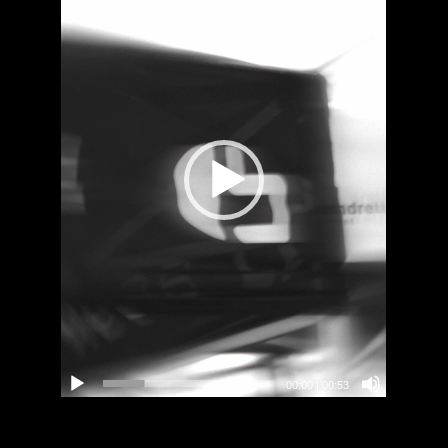
00:00
|
00:53