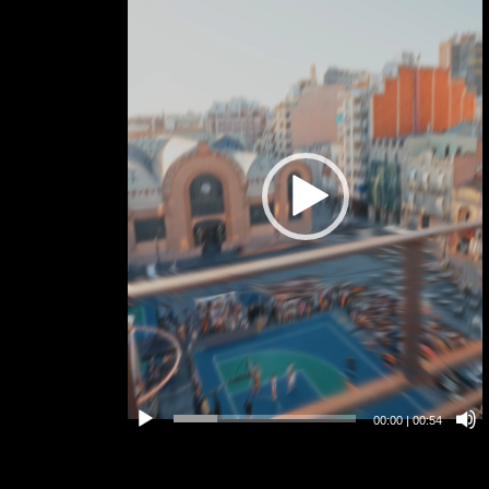
00:00
|
00:54