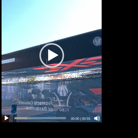
00:00
|
00:55