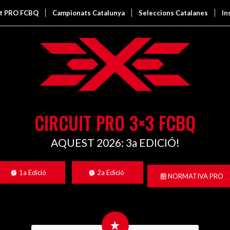
it PRO FCBQ
Campionats Catalunya
Seleccions Catalanes
In
CIRCUIT PRO 3×3 FCBQ
AQUEST 2026: 3a EDICIÓ!
1a Edició
2a Edició
NORMATIVA PRO