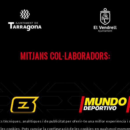
MITJANS COL·LABORADORS:
ts tècniques, analítiques i de publicitat per oferir-te una millor experiència 
 les cookies. Pots canviar la configuració de les cookies en qualsevol momen