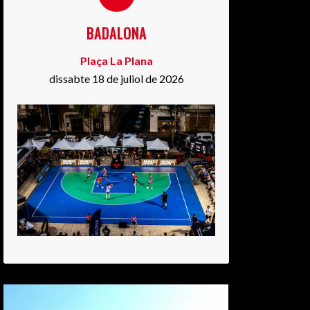
BADALONA
Plaça La Plana
dissabte 18 de juliol de 2026