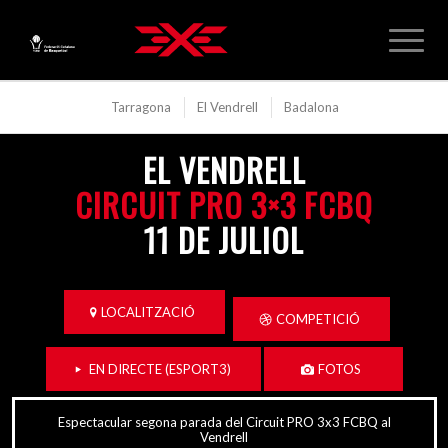
Tarragona
El Vendrell
Badalona
EL VENDRELL
CIRCUIT PRO 3×3 FCBQ
11 DE JULIOL
LOCALITZACIÓ
COMPETICIÓ
EN DIRECTE (ESPORT3)
FOTOS
Espectacular segona parada del Circuit PRO 3x3 FCBQ al
Vendrell