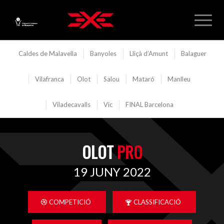
Caldes de Malavella
Banyoles
Lliçà d’Amunt
Balaguer
Vilafranca
Olot
Salou
Mataró
Manlleu
Viladecavalls
Vic
FINAL Barcelona
OLOT
PRO
19 JUNY 2022
COMPETICIÓ
CLASSIFICACIÓ