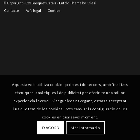
© Copyright -
3x3 Bàsquet Català
-
Enfold Theme by Kriesi
Contacte
Avís legal
Cookies
Aquesta web utilitza cookies pròpies i de tercers, amb finalitats
tècniques, analítiques i de publicitat per oferir-te una millor
experiència i servei. Si segueixes navegant, estaràs acceptant
l’ús que fem de les cookies. Pots canviar la configuració de les
cookies en qualsevol moment.
D'ACORD
Més informació