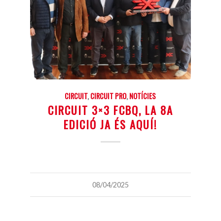
CIRCUIT
,
CIRCUIT PRO
,
NOTÍCIES
CIRCUIT 3×3 FCBQ, LA 8A
EDICIÓ JA ÉS AQUÍ!
08/04/2025