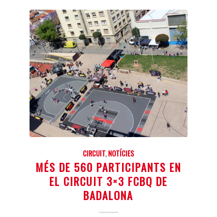
CIRCUIT
,
NOTÍCIES
MÉS DE 560 PARTICIPANTS EN
EL CIRCUIT 3×3 FCBQ DE
BADALONA