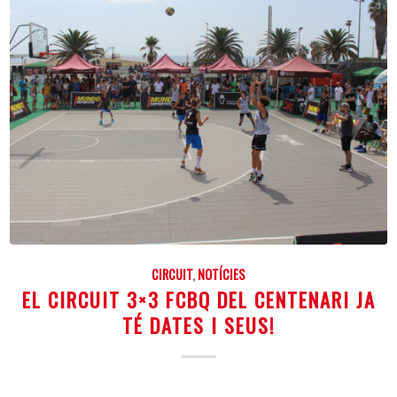
CIRCUIT
,
NOTÍCIES
EL CIRCUIT 3×3 FCBQ DEL CENTENARI JA
TÉ DATES I SEUS!