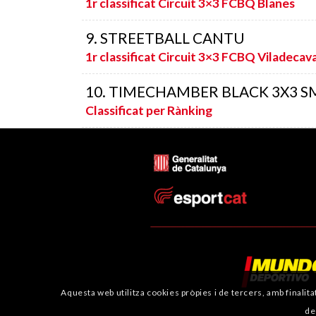
1r classificat Circuit 3×3 FCBQ Blanes
9. STREETBALL CANTU
1r classificat Circuit 3×3 FCBQ Viladecava
10. TIMECHAMBER BLACK 3X3 S
Classificat per Rànking
Aquesta web utilitza cookies pròpies i de tercers, amb finalita
de