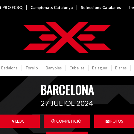
it PRO FCBQ
Campionats Catalunya
Seleccions Catalanes
In
Badalona
Torelló
Banyoles
Cubelles
Balaguer
Blanes
BARCELONA
27 JULIOL 2024
LLOC
COMPETICIÓ
FOTOS