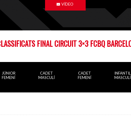
VÍDEO
CLASSIFICATS FINAL
CIRCUIT 3×3 FCBQ
BARCELO
JÚNIOR
CADET
CADET
INFANTIL
FEMENÍ
MASCULÍ
FEMENÍ
MASCULÍ