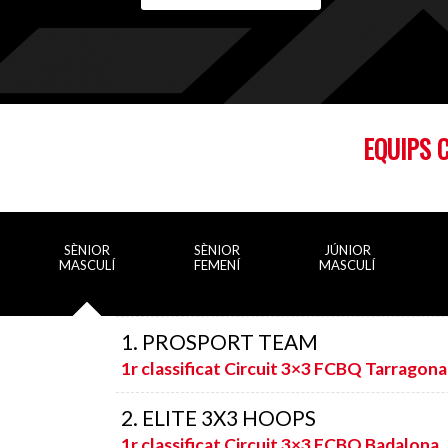
EQUIPS 
SÈNIOR
SÈNIOR
JÚNIOR
MASCULÍ
FEMENÍ
MASCULÍ
1. PROSPORT TEAM
1r classificat Circuit 3×3 FCBQ Tarragona
2. ELITE 3X3 HOOPS
1r classificat Circuit 3×3 FCBQ Badalona