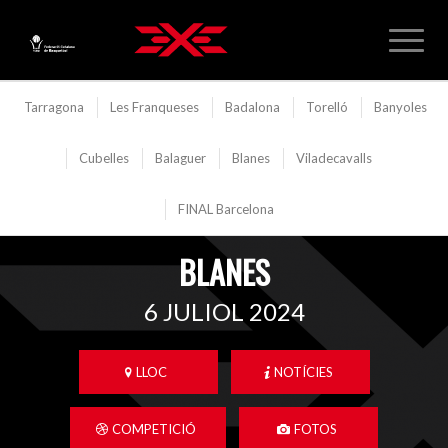
Tarragona
Les Franqueses
Badalona
Torelló
Banyoles
Cubelles
Balaguer
Blanes
Viladecavalls
FINAL Barcelona
BLANES
6 JULIOL 2024
LLOC
NOTÍCIES
COMPETICIÓ
FOTOS