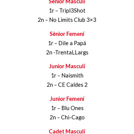
Sènior Masculí
1r – Tripl3Shot
2n – No Limits Club 3×3
Sènior Femení
1r – Dile a Papá
2n -TrentaLLargs
Junior Masculí
1r – Naismith
2n – CE Caldes 2
Junior Femení
1r – Blu Ones
2n – Chi-Cago
Cadet Masculí