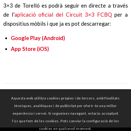
3×3 de Torelló es podrà seguir en directe a través
de l’
aplicació oficial del Circuit 3×3 FCBQ
per a
dispositius mòbils i que ja es pot descarregar:
Google Play (Android)
App Store (iOS)
Aquesta web utilitza cookies pròpies i de tercers, amb finalitats
tècniques, analítiques i de publicitat per oferir-te una millor
experiència i servei. Si segueixes navegant, estaràs acceptant
l’ús que fem de les cookies. Pots canviar la configuració de les
cookies en qualsevol moment.