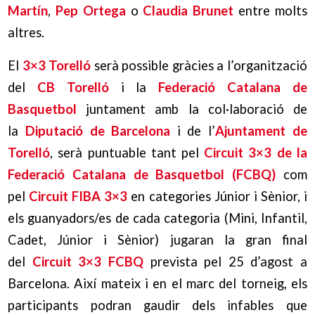
Martín
,
Pep Ortega
o
Claudia Brunet
entre molts
altres.
El
3×3 Torelló
serà possible gràcies a l’organització
del
CB Torelló
i la
Federació Catalana de
Basquetbol
juntament amb la col·laboració de
la
Diputació de Barcelona
i de l’
Ajuntament de
Torelló
, serà puntuable tant pel
Circuit 3×3 de la
Federació Catalana de Basquetbol (FCBQ)
com
pel
Circuit FIBA 3×3
en categories Júnior i Sènior, i
els guanyadors/es de cada categoria (Mini, Infantil,
Cadet, Júnior i Sènior) jugaran la gran final
del
Circuit 3×3 FCBQ
prevista pel 25 d’agost a
Barcelona. Així mateix i en el marc del torneig, els
participants podran gaudir dels infables que