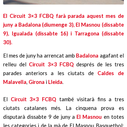
El Circuit 3×3 FCBQ farà parada aquest mes de
juny a Badalona (diumenge 3), El Masnou (dissabte
9), Igualada (dissabte 16) i Tarragona (dissabte
30).
El mes de juny ha arrencat amb
Badalona
agafant el
relleu del
Circuit 3×3 FCBQ
després de les tres
parades anteriors a les ciutats de
Caldes de
Malavella
,
Girona
i
Lleida
.
El
Circuit 3×3 FCBQ
també visitarà fins a tres
ciutats catalanes més. La cinquena prova es
disputarà dissabte 9 de juny a
El Masnou
en totes
les categories i de la mà de El Masnou Basquetbol;