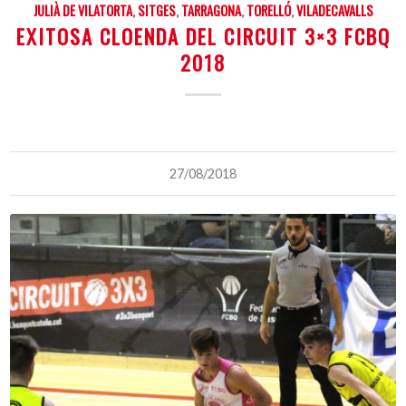
JULIÀ DE VILATORTA
,
SITGES
,
TARRAGONA
,
TORELLÓ
,
VILADECAVALLS
EXITOSA CLOENDA DEL CIRCUIT 3×3 FCBQ
2018
27/08/2018