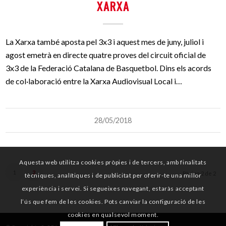
XARXA
La Xarxa també aposta pel 3x3 i aquest mes de juny, juliol i
agost emetrà en directe quatre proves del circuit oficial de
3x3 de la Federació Catalana de Basquetbol. Dins els acords
de col·laboració entre la Xarxa Audiovisual Local i…
28/05/2018
Aquesta web utilitza cookies pròpies i de tercers, amb finalitats
1
2
Pàgina 2 de 2
tècniques, analítiques i de publicitat per oferir-te una millor
experiència i servei. Si segueixes navegant, estaràs acceptant
l’ús que fem de les cookies. Pots canviar la configuració de les
cookies en qualsevol moment.