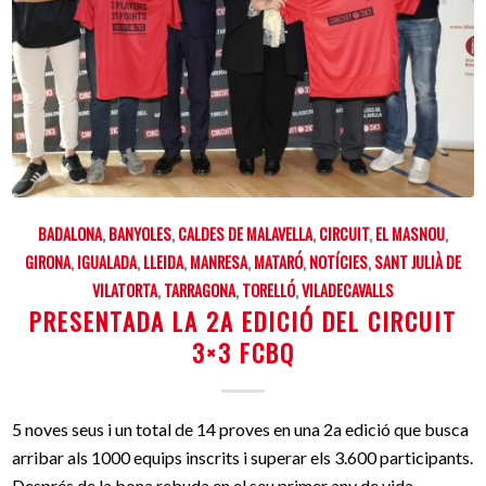
BADALONA
,
BANYOLES
,
CALDES DE MALAVELLA
,
CIRCUIT
,
EL MASNOU
,
GIRONA
,
IGUALADA
,
LLEIDA
,
MANRESA
,
MATARÓ
,
NOTÍCIES
,
SANT JULIÀ DE
VILATORTA
,
TARRAGONA
,
TORELLÓ
,
VILADECAVALLS
PRESENTADA LA 2A EDICIÓ DEL CIRCUIT
3×3 FCBQ
5 noves seus i un total de 14 proves en una 2a edició que busca
arribar als 1000 equips inscrits i superar els 3.600 participants.
Després de la bona rebuda en el seu primer any de vida,