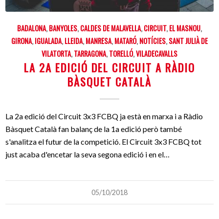
BADALONA
,
BANYOLES
,
CALDES DE MALAVELLA
,
CIRCUIT
,
EL MASNOU
,
GIRONA
,
IGUALADA
,
LLEIDA
,
MANRESA
,
MATARÓ
,
NOTÍCIES
,
SANT JULIÀ DE
VILATORTA
,
TARRAGONA
,
TORELLÓ
,
VILADECAVALLS
LA 2A EDICIÓ DEL CIRCUIT A RÀDIO
BÀSQUET CATALÀ
La 2a edició del Circuit 3x3 FCBQ ja està en marxa i a Ràdio
Bàsquet Català fan balanç de la 1a edició però també
s'analitza el futur de la competició. El Circuit 3x3 FCBQ tot
just acaba d'encetar la seva segona edició i en el…
05/10/2018