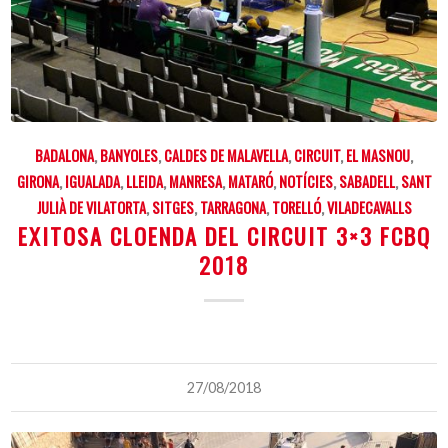
BADALONA
,
BANYOLES
,
CALDES DE MALAVELLA
,
CIRCUIT
,
EL MASNOU
,
GIRONA
,
IGUALADA
,
LLEIDA
,
MANRESA
,
MATARÓ
,
NOTÍCIES
,
SABADELL
,
SANT
JULIÀ DE VILATORTA
,
SITGES
,
TARRAGONA
,
TORELLÓ
,
VILADECAVALLS
EXITOSA CLOENDA DEL CIRCUIT 3×3 FCBQ
2018
27/08/2018