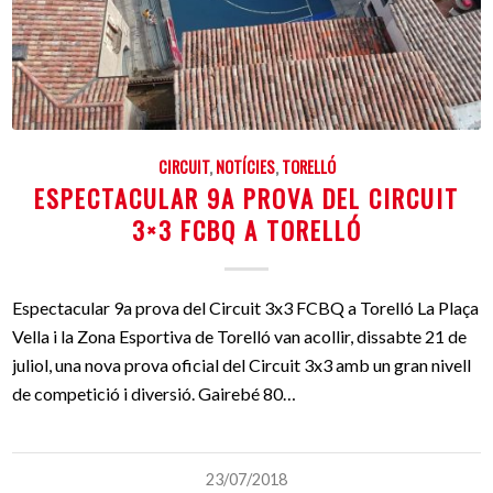
CIRCUIT
,
NOTÍCIES
,
TORELLÓ
ESPECTACULAR 9A PROVA DEL CIRCUIT
3×3 FCBQ A TORELLÓ
Espectacular 9a prova del Circuit 3x3 FCBQ a Torelló La Plaça
Vella i la Zona Esportiva de Torelló van acollir, dissabte 21 de
juliol, una nova prova oficial del Circuit 3x3 amb un gran nivell
de competició i diversió. Gairebé 80…
23/07/2018