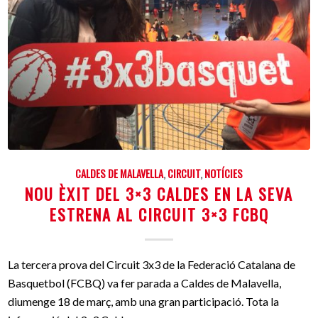
CALDES DE MALAVELLA
,
CIRCUIT
,
NOTÍCIES
NOU ÈXIT DEL 3×3 CALDES EN LA SEVA
ESTRENA AL CIRCUIT 3×3 FCBQ
La tercera prova del Circuit 3x3 de la Federació Catalana de
Basquetbol (FCBQ) va fer parada a Caldes de Malavella,
diumenge 18 de març, amb una gran participació. Tota la